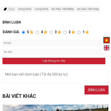
Tags
công trình
cong trinh
An Hảo 104 MWp
an hao 104 mwp
BÌNH LUẬN
ĐÁNH GIÁ:
5
4
3
2
1
BÀI VIẾT KHÁC