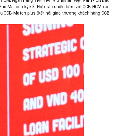
Tp. HCM, Ngân hàng TNHH MTV Shinhan Việt Nam - CN Bắc
Sao Mai còn ký kết Hợp tác chiến lược với CCB-HCM xúc
 vụ CCB-Match plus (kết nối giao thương khách hàng CCB