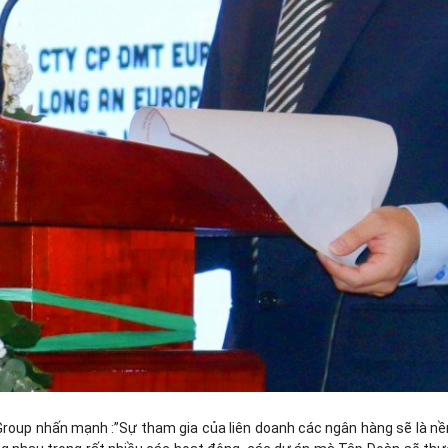
 Group nhấn mạnh :”Sự tham gia của liên doanh các ngân hàng sẽ là n