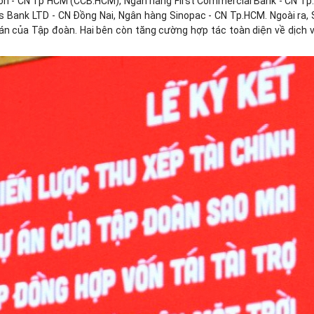
ion - CN Tp HCM (CCB.HCM), Ngân hàng First Commercial Bank - CN 
 Bank LTD - CN Đồng Nai, Ngân hàng Sinopac - CN Tp.HCM. Ngoài ra, 
 án của Tập đoàn. Hai bên còn tăng cường hợp tác toàn diện về dịch