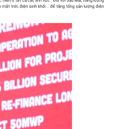
hiện ở tất cả các lĩnh vực”. Đối với Sao Mai, năng lượng
 mặt trời, điện sinh khối … để tăng tổng sản lượng điện