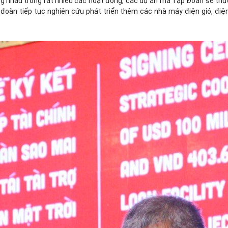
g nhau trong rất nhiều các hoạt động, các dự án mà Tập Đoàn sẽ thực 
đoàn tiếp tục nghiên cứu phát triển thêm các nhà máy điện gió, điện