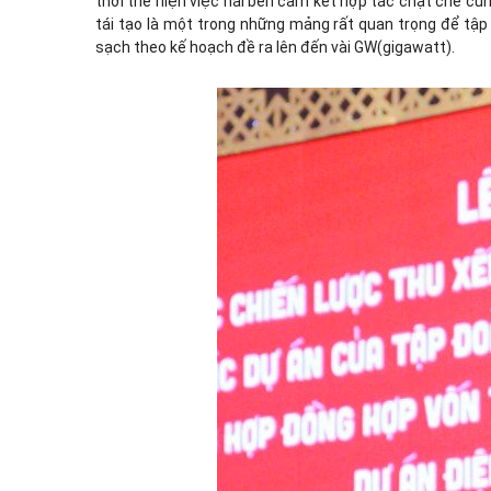
thời thể hiện việc hai bên cam kết hợp tác chặt chẽ cùn
tái tạo là một trong những mảng rất quan trọng để tập 
sạch theo kế hoạch đề ra lên đến vài GW(gigawatt).